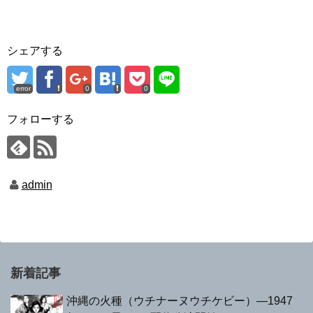
シェアする
error
0
0
フォローする
admin
新着記事
沖縄の火種（ウチナーヌウチケビー）—1947