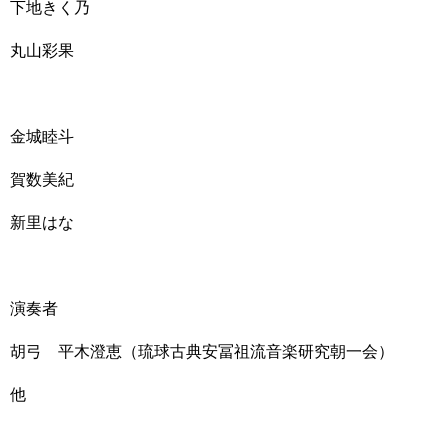
下地きく乃
丸山彩果
金城睦斗
賀数美紀
新里はな
演奏者
胡弓 平木澄恵（琉球古典安冨祖流音楽研究朝一会）
他