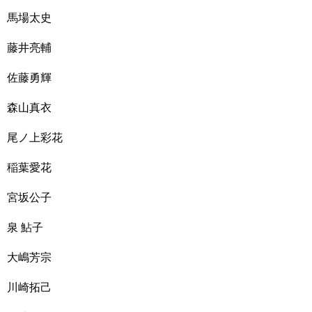
馬場太史
藤井亮輔
佐藤勇輝
森山真衣
尾ノ上彩花
稲葉愛花
宮坂公子
泉 鮎子
大嶋芳宗
川崎拓己