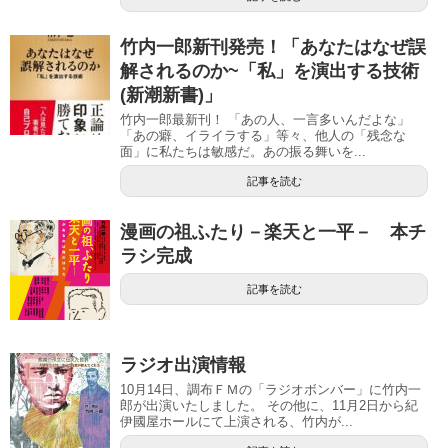
竹内一郎新刊発売！「あなたはなぜ誤
解されるのか~「私」を演出する技術
(新潮新書)」
竹内一郎最新刊！ 「あの人、一言多いんだよな」
「あの癖、イライラする」等々、他人の「残念な
面」に私たちは敏感だ。あの振る舞いを...
記事を読む
漫画の祖ふたり－楽天と一平－ 本チ
ラシ完成
記事を読む
ラジオ出演情報
10月14日、調布ＦＭの「ラジオボンバー」に竹内一
郎が出演いたしました。 その他に、11月2日から紀
伊國屋ホールにて上演される、竹内が...