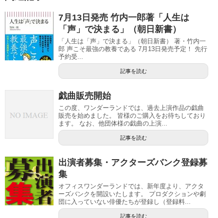
7月13日発売 竹内一郎著「人生は
「声」で決まる」（朝日新書）
「人生は「声」で決まる」（朝日新書） 著・竹内一
郎 声こそ最強の教養である 7月13日発売予定！ 先行
予約受...
記事を読む
戯曲販売開始
この度、ワンダーランドでは、過去上演作品の戯曲
販売を始めました。 皆様のご購入をお待ちしており
ます。 なお、他団体様の戯曲の上演...
記事を読む
出演者募集・アクターズバンク登録募
集
オフィスワンダーランドでは、新年度より、アクタ
ーズバンクを開設いたします。 プロダクションや劇
団に入っていない俳優たちが登録し（登録料...
記事を読む