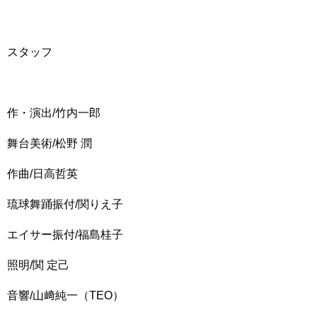
スタッフ
作・演出/竹内一郎
舞台美術/松野 潤
作曲/日高哲英
琉球舞踊振付/関りえ子
エイサー振付/福島桂子
照明/関 定己
音響/山﨑純一（TEO）