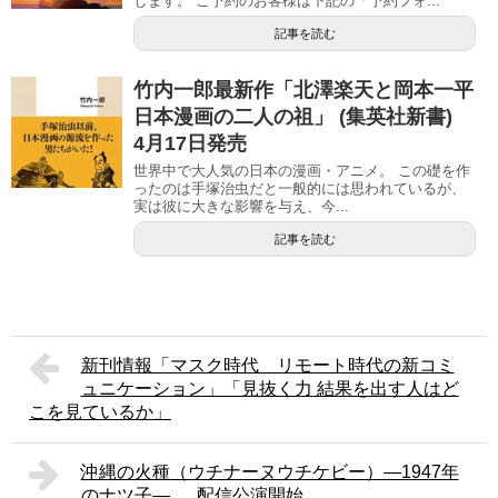
します。 ご予約のお客様は下記の「予約フォ...
記事を読む
竹内一郎最新作「北澤楽天と岡本一平
日本漫画の二人の祖」 (集英社新書)
4月17日発売
世界中で大人気の日本の漫画・アニメ。 この礎を作
ったのは手塚治虫だと一般的には思われているが、
実は彼に大きな影響を与え、今...
記事を読む
新刊情報「マスク時代 リモート時代の新コミ
ュニケーション」「見抜く力 結果を出す人はど
こを見ているか」
沖縄の火種（ウチナーヌウチケビー）—1947年
のナツ子— 配信公演開始