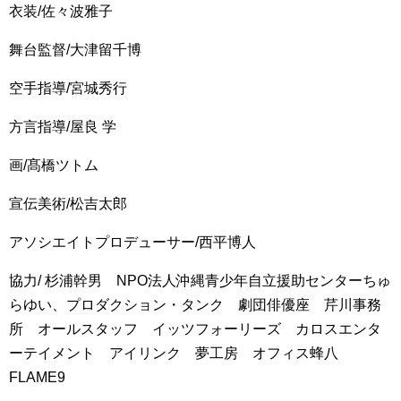
衣装/佐々波雅子
舞台監督/大津留千博
空手指導/宮城秀行
方言指導/屋良 学
画/髙橋ツトム
宣伝美術/松吉太郎
アソシエイトプロデューサー/西平博人
協力/ 杉浦幹男 NPO法人沖縄青少年自立援助センターちゅ
らゆい、プロダクション・タンク 劇団俳優座 芹川事務
所 オールスタッフ イッツフォーリーズ カロスエンタ
ーテイメント アイリンク 夢工房 オフィス蜂八
FLAME9