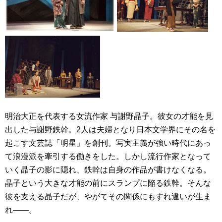
明治大正を代表する女流作家 与謝野晶子。彼女の才能を見
出した与謝野鉄幹。2人は夫婦となり日本文学界にその名を
起こす文芸誌「明星」を創刊。写実主義が強い時代にあっ
て浪漫派を牽引する働きをした。しかし流行作家となって
いく晶子の影に隠れ、鉄幹は自身の作品が書けなくなる。
晶子という大きな才能の前にスランプに陥る鉄幹。そんな
彼を支える晶子だが、やがてその関係にもすれ違いが生ま
れ――。