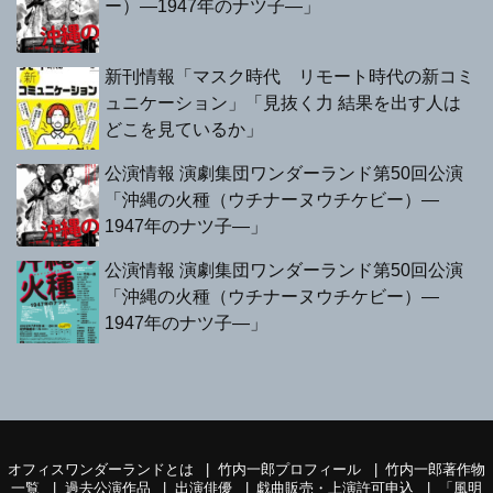
ー）—1947年のナツ子—」
新刊情報「マスク時代 リモート時代の新コミ
ュニケーション」「見抜く力 結果を出す人は
どこを見ているか」
公演情報 演劇集団ワンダーランド第50回公演
「沖縄の火種（ウチナーヌウチケビー）—
1947年のナツ子—」
公演情報 演劇集団ワンダーランド第50回公演
「沖縄の火種（ウチナーヌウチケビー）—
1947年のナツ子—」
オフィスワンダーランドとは
竹内一郎プロフィール
竹内一郎著作物
一覧
過去公演作品
出演俳優
戯曲販売・上演許可申込
「風明