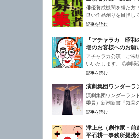
俳優養成機関を経た方 
良い作品創りを目指して
記事を読む
「アチャラカ 昭和
場のお客様へのお願
アチャラカ公演 ご来
いいたします。 ◎劇場受
記事を読む
演劇集団ワンダーラン
演劇集団ワンダーランド
委員）新潮新書『気骨の判
記事を読む
津上忠（劇作家・前
平石耕一事務所提携公