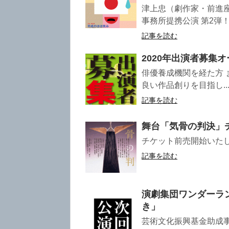
津上忠（劇作家・前進
事務所提携公演 第2弾！ 
記事を読む
2020年出演者募集
俳優養成機関を経た方 
良い作品創りを目指し..
記事を読む
舞台「気骨の判決」
チケット前売開始いたしま
記事を読む
演劇集団ワンダーラ
き」
芸術文化振興基金助成事