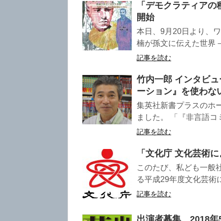
「デモクラティアの
開始
本日、9月20日より、
楠が孫文に伝えた世界－
記事を読む
竹内一郎 インタビ
ーション』を使わな
集英社新書プラスのホ
ました。 「『非言語コ
記事を読む
「文化庁 文化芸術
このたび、私ども一般
る平成29年度文化芸術
記事を読む
出演者募集 2018