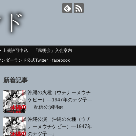
・上演許可申込
「風明会」入会案内
ランド公式Twitter・facebook
新着記事
沖縄の火種（ウチナーヌウチ
ケビー）—1947年のナツ子—
配信公演開始
沖縄公演「沖縄の火種（ウチ
ナーヌウチケビー）—1947年
のナツ子—」