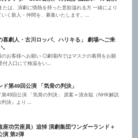
または、演劇に情熱を持った意欲溢れる方 一緒により
いく新人・仲間を、募集いたします。...
の喜劇人・古川ロッパ、ハリキる」 劇場へご来
い。
場のお客様へお願い ◎劇場内ではマスクの着用をお願
付入口にて検温をい...
ド第49回公演 「気骨の判決」
第49回公演 「気骨の判決」 原案＝清永聡（NHK解説
決』より ...
進座功労座員）追悼 演劇集団ワンダーランド＋
演 第2弾