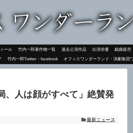
ィール
竹内一郎著作物一覧
過去公演作品
出演俳優
戯曲販売
グ
竹内一郎Twitter・facebook
オフィスワンダーランド・演劇集団ワンダー
局、人は顔がすべて」絶賛発
最新ニュース