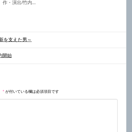
作・演出/竹内...
新を支えた男～
約開始
。
*
が付いている欄は必須項目です