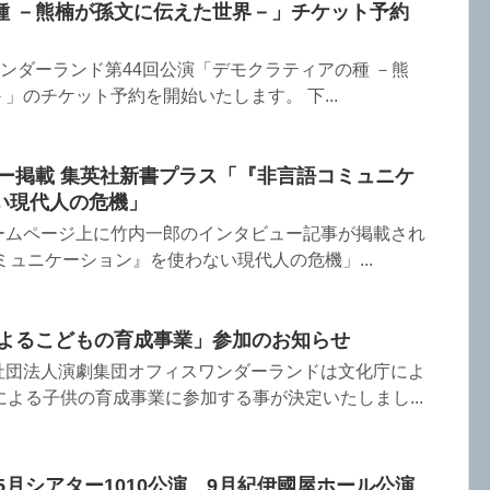
種 －熊楠が孫文に伝えた世界－」チケット予約
ワンダーランド第44回公演「デモクラティアの種 －熊
」のチケット予約を開始いたします。 下...
ュー掲載 集英社新書プラス「『非言語コミュニケ
い現代人の危機」
ームページ上に竹内一郎のインタビュー記事が掲載され
ミュニケーション』を使わない現代人の危機」...
によるこどもの育成事業」参加のお知らせ
社団法人演劇集団オフィスワンダーランドは文化庁によ
による子供の育成事業に参加する事が決定いたしまし...
年5月シアター1010公演、9月紀伊國屋ホール公演