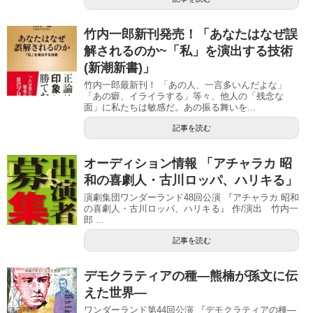
竹内一郎新刊発売！「あなたはなぜ誤
解されるのか~「私」を演出する技術
(新潮新書)」
竹内一郎最新刊！ 「あの人、一言多いんだよな」
「あの癖、イライラする」等々、他人の「残念な
面」に私たちは敏感だ。あの振る舞いを...
記事を読む
オーディション情報 「アチャラカ 昭
和の喜劇人・古川ロッパ、ハリキる」
演劇集団ワンダーランド48回公演 『アチャラカ 昭和
の喜劇人・古川ロッパ、ハリキる』 作/演出 竹内一
郎 ...
記事を読む
デモクラティアの種―熊楠が孫文に伝
えた世界―
ワンダーランド第44回公演 『デモクラティアの種―