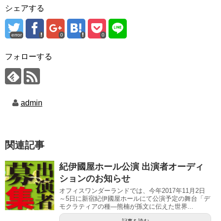
シェアする
error
0
0
フォローする
admin
関連記事
紀伊國屋ホール公演 出演者オーディ
ションのお知らせ
オフィスワンダーランドでは、今年2017年11月2日
～5日に新宿紀伊國屋ホールにて公演予定の舞台「デ
モクラティアの種―熊楠が孫文に伝えた世界...