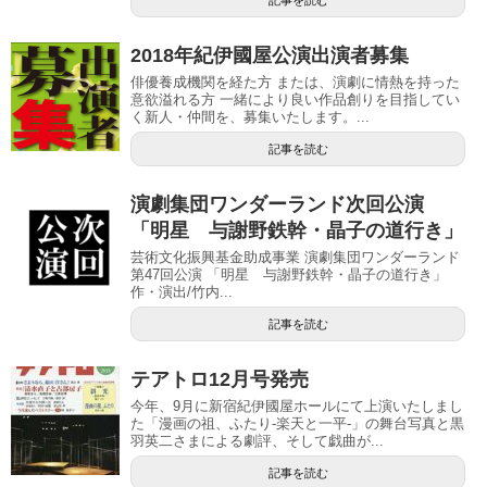
記事を読む
2018年紀伊國屋公演出演者募集
俳優養成機関を経た方 または、演劇に情熱を持った
意欲溢れる方 一緒により良い作品創りを目指してい
く新人・仲間を、募集いたします。...
記事を読む
演劇集団ワンダーランド次回公演
「明星 与謝野鉄幹・晶子の道行き」
芸術文化振興基金助成事業 演劇集団ワンダーランド
第47回公演 「明星 与謝野鉄幹・晶子の道行き」
作・演出/竹内...
記事を読む
テアトロ12月号発売
今年、9月に新宿紀伊國屋ホールにて上演いたしまし
た「漫画の祖、ふたり-楽天と一平-」の舞台写真と黒
羽英二さまによる劇評、そして戯曲が...
記事を読む