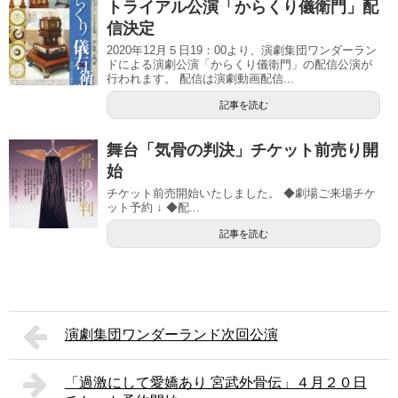
トライアル公演「からくり儀衛門」配
信決定
2020年12月５日19：00より、演劇集団ワンダーラン
ドによる演劇公演「からくり儀衛門」の配信公演が
行われます。 配信は演劇動画配信...
記事を読む
舞台「気骨の判決」チケット前売り開
始
チケット前売開始いたしました。 ◆劇場ご来場チケ
ット予約 ↓ ◆配...
記事を読む
演劇集団ワンダーランド次回公演
「過激にして愛嬌あり 宮武外骨伝」４月２０日