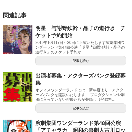
関連記事
明星 与謝野鉄幹・晶子の道行き チ
ケット予約開始
2019年10月17日～20日に上演いたします演劇集団ワ
ンダーランド第47回公演「明星 与謝野鉄幹・晶子の
道行き」のチケット予約が...
記事を読む
出演者募集・アクターズバンク登録募
集
オフィスワンダーランドでは、新年度より、アクタ
ーズバンクを開設いたします。 プロダクションや劇
団に入っていない俳優たちが登録し（登録料...
記事を読む
演劇集団ワンダーランド第48回公演
「アチャラカ 昭和の喜劇人古川ロッ