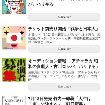
パ、ハリキる」
記事を読む
チケット前売り開始「戦争と日本人」
本日より、5月24日～28日に上演いたします舞台、演
劇集団ワンダーランド＋平石耕一事務所提携公演第2
弾『戦争と日本人...
記事を読む
オーディション情報 「アチャラカ 昭
和の喜劇人・古川ロッパ、ハリキる」
演劇集団ワンダーランド48回公演 『アチャラカ 昭和
の喜劇人・古川ロッパ、ハリキる』 作/演出 竹内一
郎 ...
記事を読む
7月13日発売 竹内一郎著「人生は
「声」で決まる」（朝日新書）