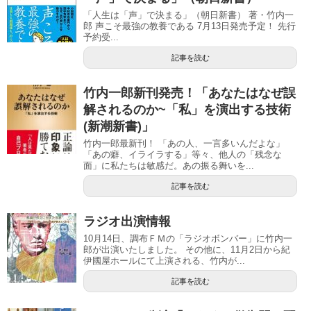
「人生は「声」で決まる」（朝日新書） 著・竹内一
郎 声こそ最強の教養である 7月13日発売予定！ 先行
予約受...
記事を読む
竹内一郎新刊発売！「あなたはなぜ誤
解されるのか~「私」を演出する技術
(新潮新書)」
竹内一郎最新刊！ 「あの人、一言多いんだよな」
「あの癖、イライラする」等々、他人の「残念な
面」に私たちは敏感だ。あの振る舞いを...
記事を読む
ラジオ出演情報
10月14日、調布ＦＭの「ラジオボンバー」に竹内一
郎が出演いたしました。 その他に、11月2日から紀
伊國屋ホールにて上演される、竹内が...
記事を読む